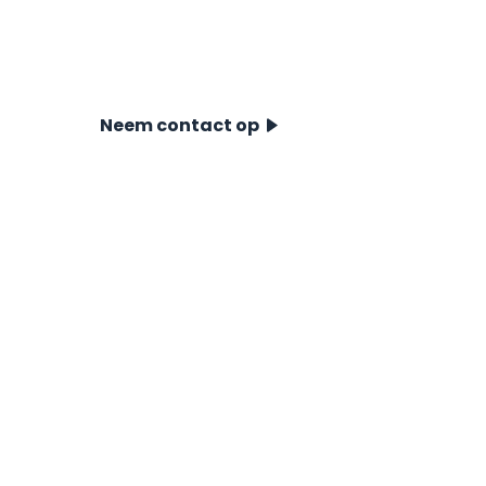
Bert Eising, onze International
Accountmanager Onshore, voor
advies, specificaties en offertes.
Neem contact op
Sondeersystemen
Voor Near- & Offshore
Voor Onshore
Indruksystemen
Accessoires
Showroom