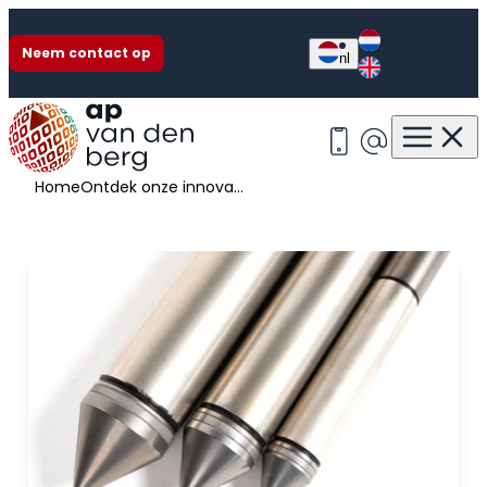
Nederlands
Neem contact op
nl
English
Ontdek onze innovaties tijdens ICSMGE
+31 513 63 13 55
info@apvan
Home
Ontdek onze innovaties tijdens ICSMGE