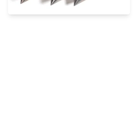
Ontdek onze innovaties
tijdens ICSMGE
29-05-2026 Van 14 tot en met 19 juni 2026 vindt in
Wenen de 21e International Conference on Soil
Mechanics and Geotechnical Engineering (ICSMGE)
plaats, een toonaangevend internationaal evenement
voor geotechnische professionals. Het thema van dit
jaar, “Geotechnical Challenges in a Changing
Environment”, benadrukt de veranderende
uitdagingen binnen ons vakgebied. Wij zijn trots om
deel uit te maken van deze internationale bijeenkomst
en verwelkomen u graag op stand 12. Bezoek ons om