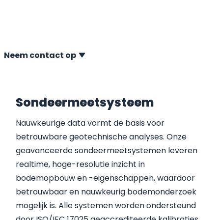
kennis te maken, inzichten uit te wisselen en onze
nieuwste sondeeroplossingen te ontdekken. Wij kijken
ernaar uit u in Wenen te ontmoeten!
Neem contact op
Sondeermeetsysteem
Nauwkeurige data vormt de basis voor
betrouwbare geotechnische analyses. Onze
geavanceerde sondeermeetsystemen leveren
realtime, hoge-resolutie inzicht in
bodemopbouw en -eigenschappen, waardoor
betrouwbaar en nauwkeurig bodemonderzoek
mogelijk is. Alle systemen worden ondersteund
door ISO/IEC 17025 geaccrediteerde kalibraties,