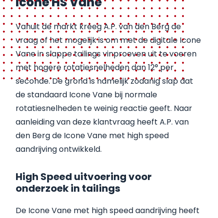
Icone HS Vane
Vanuit de markt kreeg A.P. van den Berg de
vraag of het mogelijk is om met de digitale Icone
Vane in slappe tailings vinproeven uit te voeren
met hogere rotatiesnelheden dan 12° per
seconde. De grond is namelijk zodanig slap dat
de standaard Icone Vane bij normale
rotatiesnelheden te weinig reactie geeft. Naar
aanleiding van deze klantvraag heeft A.P. van
den Berg de Icone Vane met high speed
aandrijving ontwikkeld.
High Speed uitvoering voor
onderzoek in tailings
De Icone Vane met high speed aandrijving heeft