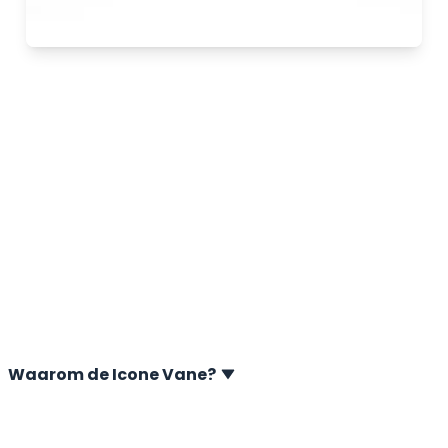
Icone Vane
De Icone Vane van A.P. van den Berg is speciaal
ontwikkeld om via vinproeven de ongeroerde en
geroerde ongedraineerde schuifsterkte van zachte
bodems te bepalen, zoals klei, silt en tailings. Deze
meting is essentieel voor stabiliteitsanalyses in civiele
en infrastructurele projecten, zowel onshore als
offshore.
Waarom de Icone Vane?