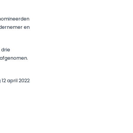
enomineerden
ondernemer en
 drie
n afgenomen.
 12 april 2022