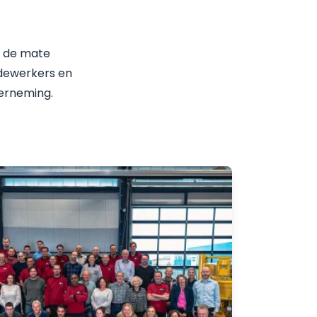
or de mate
dewerkers en
derneming.