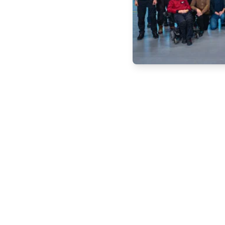
au tillen. Neem
teem
Service
Over ons
Technische support
Over ons