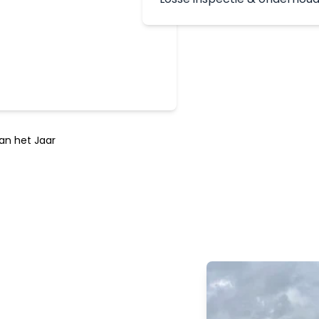
an het Jaar
voor
ese