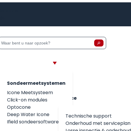
erlands
lish
Zoeken
het Jaar
Zoeken op:
Sondeermeetsystemen
Icone Meetsysteem
Service
Click-on modules
Optocone
Deep Water Icone
Technische support
Ifield sondeersoftware
Onderhoud met serviceplan
Losse inspectie & onderhou