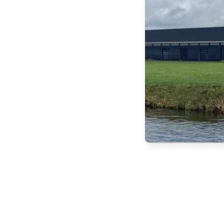
van
or de Verkiezing Friese
zijn vijf andere
 & De Groot uit
 Wajer Yachts uit