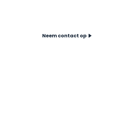
systemen uw project naar een hoger nive
vandaag nog contact met ons op!
Neem contact op
Sondeersystemen
Digitaal Meetsys
Voor Near- & Offshore
Icone