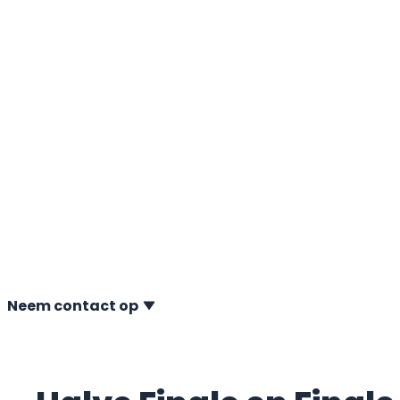
Onderneming 
het Jaar
12-01-2022 A.P. van den Berg is trots op de nominatie vo
Onderneming van het Jaar 2022. Naast A.P. van den Berg 
bedrijven genomineerd: Agriton uit Noordwolde, De Boer
Harlingen, Jongia uit Leeuwarden, Wadro uit Drachten en
Heeg.
Neem contact op