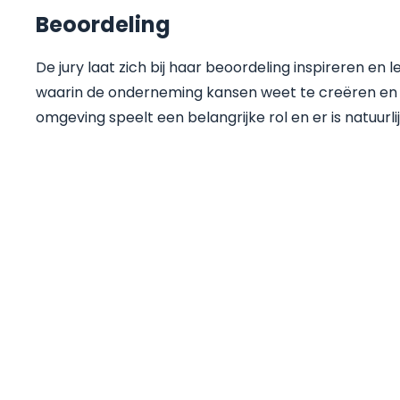
Beoordeling
De jury laat zich bij haar beoordeling inspireren en
waarin de onderneming kansen weet te creëren en
omgeving speelt een belangrijke rol en er is natuur
Wilt u een betrouwb
sondeersysteem?
Wij bieden innovatieve oplossingen voor 
offshore projecten. Ons expertteam advi
beste keuze voor uw situatie.
Plan een vrijblijvend adviesgesprek en o