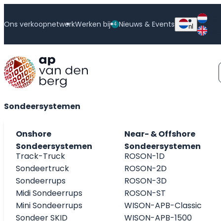
Ned
Ons verkoopnetwerk
Werken bij
Nieuws & Events
4
nl
Eng
Genomineerd voor Verkiezing Friese Onderneming van 
Sondeersystemen
Onshore
Near- & Offshore
Sondeersystemen
Sondeersystemen
Track-Truck
ROSON-1D
Sondeertruck
ROSON-2D
Sondeerrups
ROSON-3D
Midi Sondeerrups
ROSON-ST
Mini Sondeerrups
WISON-APB-Classic
Sondeer SKID
WISON-APB-1500