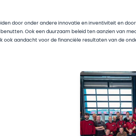
 leiden door onder andere innovatie en inventiviteit en do
 benutten. Ook een duurzaam beleid ten aanzien van me
lijk ook aandacht voor de financiële resultaten van de on
aar
onshore, nearshore en
seert u graag over de
ntdek hoe onze